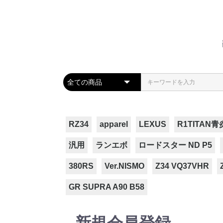
RZ34
apparel
LEXUS
R1TITAN青
汎用
ランエボ
ロードスター ND P5
380RS
Ver.NISMO
Z34 VQ37VHR
GR SUPRA A90 B58