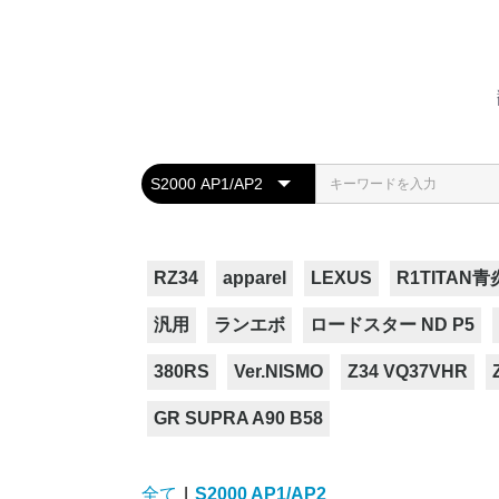
RZ34
apparel
LEXUS
R1TITAN青
汎用
ランエボ
ロードスター ND P5
380RS
Ver.NISMO
Z34 VQ37VHR
GR SUPRA A90 B58
全て
|
S2000 AP1/AP2