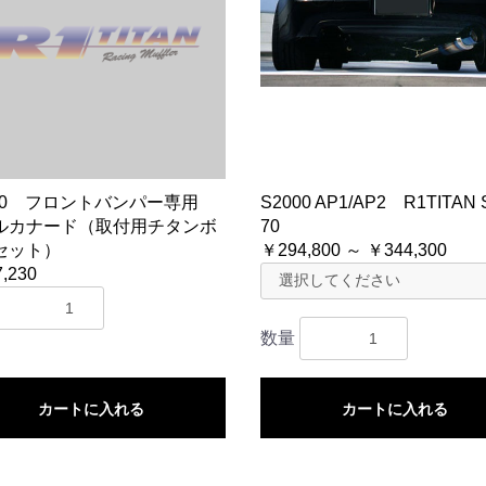
000 フロントバンパー専用
S2000 AP1/AP2 R1TITAN S
ルカナード（取付用チタンボ
70
セット）
￥294,800 ～ ￥344,300
,230
数量
カートに入れる
カートに入れる