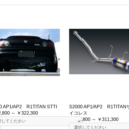
0 AP1/AP2 R1TITAN STTI
S2000 AP1/AP2 R1TITA
,800 ～ ￥322,300
イコレス
￥261,800 ～ ￥311,300