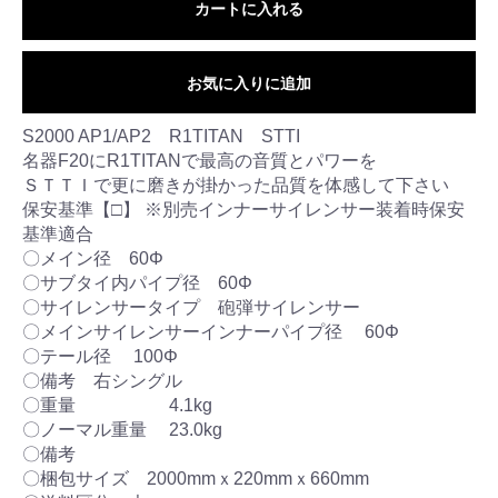
カートに入れる
お気に入りに追加
S2000 AP1/AP2 R1TITAN STTI
名器F20にR1TITANで最高の音質とパワーを
ＳＴＴＩで更に磨きが掛かった品質を体感して下さい
保安基準【□】 ※別売インナーサイレンサー装着時保安
基準適合
〇メイン径 60Φ
〇サブタイ内パイプ径 60Φ
〇サイレンサータイプ 砲弾サイレンサー
〇メインサイレンサーインナーパイプ径 60Φ
〇テール径 100Φ
〇備考 右シングル
〇重量 4.1kg
〇ノーマル重量 23.0kg
〇備考
〇梱包サイズ 2000mmｘ220mmｘ660mm