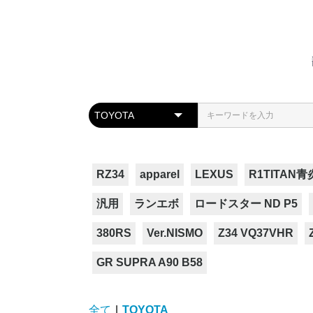
RZ34
apparel
LEXUS
R1TITAN青
汎用
ランエボ
ロードスター ND P5
380RS
Ver.NISMO
Z34 VQ37VHR
GR SUPRA A90 B58
全て
|
TOYOTA