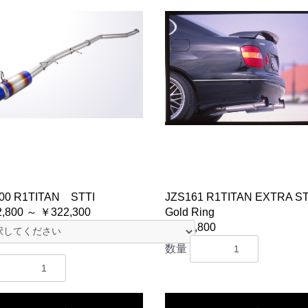
00 R1TITAN STTI
JZS161 R1TITAN EXTRA ST
,800 ～ ￥322,300
Gold Ring
￥382,800
数量