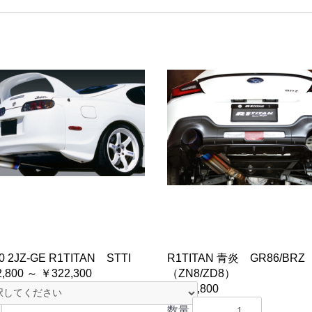
0 2JZ-GE R1TITAN STTI
R1TITAN 青炎 GR86/BR
,800 ～ ￥322,300
（ZN8/ZD8）
￥217,800
数量