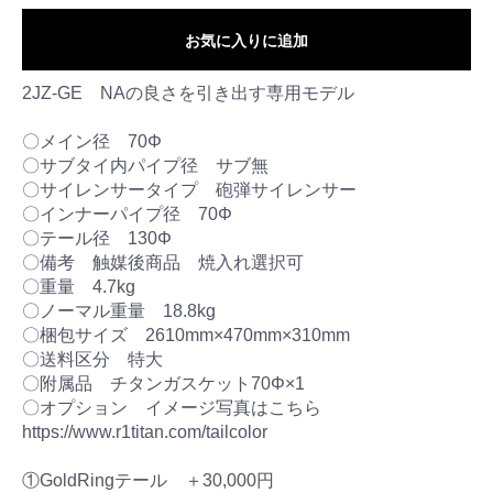
お気に入りに追加
2JZ-GE NAの良さを引き出す専用モデル
〇メイン径 70Φ
〇サブタイ内パイプ径 サブ無
〇サイレンサータイプ 砲弾サイレンサー
〇インナーパイプ径 70Φ
〇テール径 130Φ
〇備考 触媒後商品 焼入れ選択可
〇重量 4.7kg
〇ノーマル重量 18.8kg
〇梱包サイズ 2610mm×470mm×310mm
〇送料区分 特大
〇附属品 チタンガスケット70Φ×1
〇オプション イメージ写真はこちら
https://www.r1titan.com/tailcolor
①GoldRingテール ＋30,000円