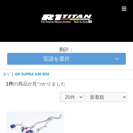
翻訳：
言語を選択
全て
|
GR SUPRA A90 B58
1件
の商品が見つかりました