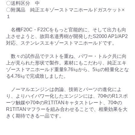
〇送料区分 中
〇附属品 純正エキゾーストマニホールドガスケット×
１
名機F20C・F22Ⅽをもっと官能的に、そして出力も向
上させようと、故田名邉秀樹が開発したS2000 AP1/AP2
対応、ステンレスエキゾーストマニホールドです。
数々の試作品でテストを重ね、パワー・トルク共に向
上が見られた形状で製作。素材にもこだわり、純正エキ
ゾーストマニホールド重量9.76㎏から、5㎏の軽量化とな
る4.76㎏で完成致しました。
ノーマルエンジンは勿論、技術とパーツの進化によ
り、よりハイパワー化したエンジンには、70ΦのR1スポ
ーツ触媒や70ΦのR1TITANキャタストレート、70Φの
R1TITANマフラーを組み合わせることで、相乗効果を大
きく期待できる一品です。