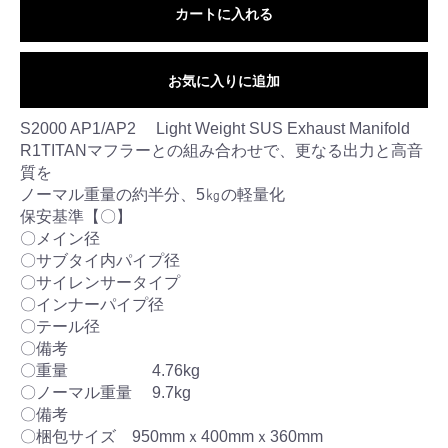
カートに入れる
お気に入りに追加
S2000 AP1/AP2 Light Weight SUS Exhaust Manifold
R1TITANマフラーとの組み合わせで、更なる出力と高音
質を
ノーマル重量の約半分、5㎏の軽量化
保安基準【〇】
〇メイン径
〇サブタイ内パイプ径
〇サイレンサータイプ
〇インナーパイプ径
〇テール径
〇備考
〇重量 4.76kg
〇ノーマル重量 9.7kg
〇備考
〇梱包サイズ 950mmｘ400mmｘ360mm