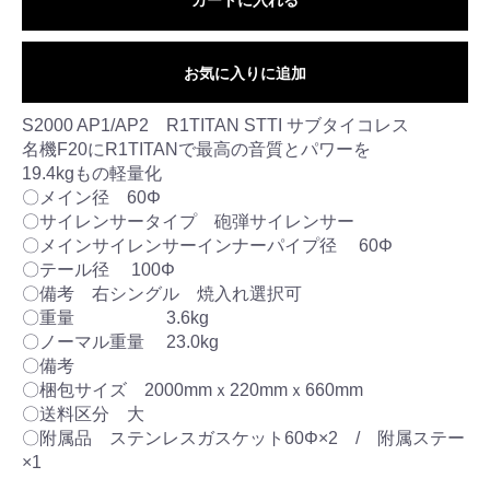
お気に入りに追加
S2000 AP1/AP2 R1TITAN STTI サブタイコレス
名機F20にR1TITANで最高の音質とパワーを
19.4kgもの軽量化
〇メイン径 60Φ
〇サイレンサータイプ 砲弾サイレンサー
〇メインサイレンサーインナーパイプ径 60Φ
〇テール径 100Φ
〇備考 右シングル 焼入れ選択可
〇重量 3.6kg
〇ノーマル重量 23.0kg
〇備考
〇梱包サイズ 2000mmｘ220mmｘ660mm
〇送料区分 大
〇附属品 ステンレスガスケット60Φ×2 / 附属ステー
×1