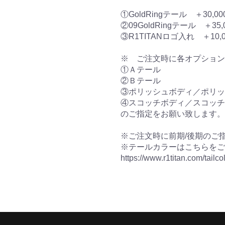
①GoldRingテール ＋30,00
②09GoldRingテール ＋35,
③R1TITANロゴ入れ ＋10,
※ ご注文時に各オプション
①Ａテール
②Ｂテール
③ポリッシュボディ／ポリッ
④スコッチボディ／スコッチ
のご指定をお願い致します。
※ご注文時に前期/後期のご
※テールカラーはこちらをご
https://www.r1titan.com/tailco