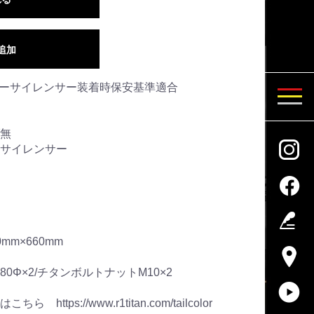
追加
ナーサイレンサー装着時保安基準適合
無
サイレンサー
mm×660mm
Φ×2/チタンボルトナットM10×2
tps://www.r1titan.com/tailcolor