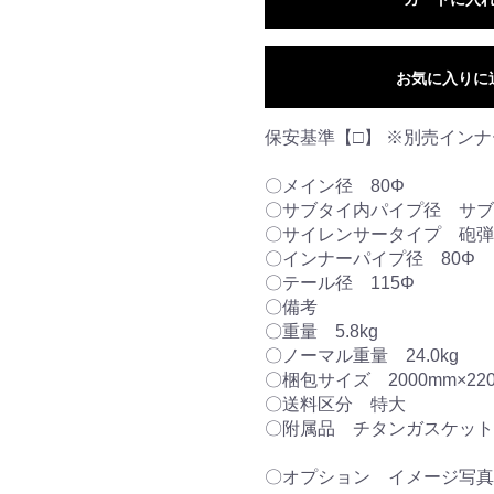
お気に入りに
保安基準【□】 ※別売イン
〇メイン径 80Φ
〇サブタイ内パイプ径 サブ
〇サイレンサータイプ 砲弾
〇インナーパイプ径 80Φ
〇テール径 115Φ
〇備考
〇重量 5.8kg
〇ノーマル重量 24.0kg
〇梱包サイズ 2000mm×220
〇送料区分 特大
〇附属品 チタンガスケット80
〇オプション イメージ写真はこちら ht