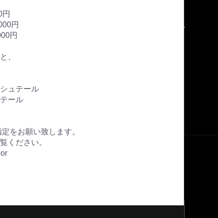
0円
000円
000円
と、
シュテール
テール
指定をお願い致します。
覧ください。
lor