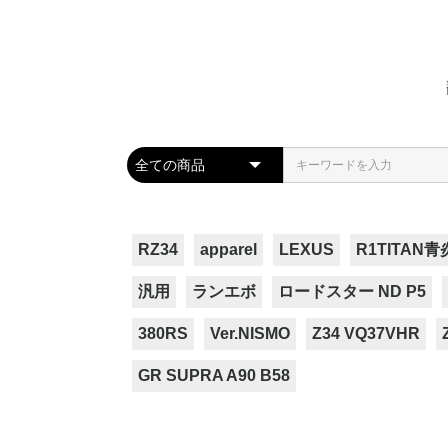
RZ34
apparel
LEXUS
R1TITAN青
汎用
ランエボ
ロードスター ND P5
380RS
Ver.NISMO
Z34 VQ37VHR
GR SUPRA A90 B58