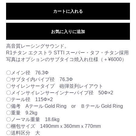
カートに入れる
お気に入りに追加
高音質レーシングサウンド。
R1チタン エクストラ STTI スーパー・タフ・チタン採用
写真はオプションのサブタイコ焼入れ仕様（＋¥6000）
〇メイン径 76.3Φ
〇サブタイ内パイプ径 76.3Φ
〇サイレンサータイプ 砲弾並列レイアウト
〇メインサイレンサーインナーパイプ径 50Φ×2
〇テール径 115Φ×2
〇備考 Aテール Gold Ring or Ｂテール Gold Ring
〇重量 9.2kg
〇ノーマル重量 18.6kg
〇梱包サイズ 1490mmｘ360mmｘ770mm
〇送料区分 大