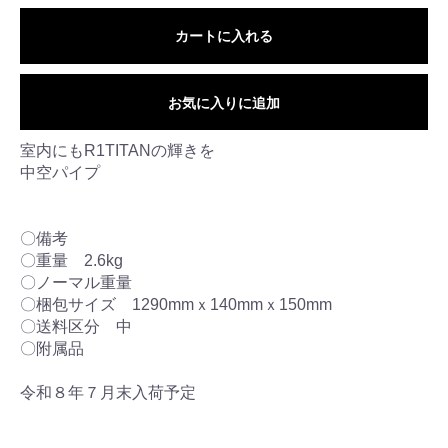
カートに入れる
お気に入りに追加
室内にもR1TITANの輝きを
中空パイプ
〇備考
〇重量 2.6kg
〇ノーマル重量
〇梱包サイズ 1290mmｘ140mmｘ150mm
〇送料区分 中
〇附属品
令和８年７月末入荷予定