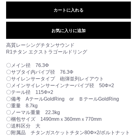
カートに入れる
お気に入りに追加
高質レーシングチタンサウンド
R1チタン エクストラゴールドリング
〇メイン径 76.3Φ
〇サブタイ内パイプ径 76.3Φ
〇サイレンサータイプ 砲弾並列レイアウト
〇メインサイレンサーインナーパイプ径 50Φ×2
〇テール径 115Φ×2
〇備考 AテールGoldRing or ＢテールGoldRing
〇重量 8.7kg
〇ノーマル重量 22.3kg
〇梱包サイズ 1490mmｘ360mmｘ770mm
〇送料区分 大
〇附属品 チタンガスケットチタン80Φ×2/ボルトナット