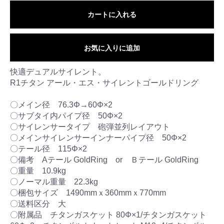
カートに入れる
お気に入りに追加
快適デュアルサイレント。
R1チタン アール・エス・サイレントゴールドリング
〇メイン径 76.3Φ→60Φ×2
〇サブタイ内パイプ径 50Φ×2
〇サイレンサータイプ 砲弾並列レイアウト
〇メインサイレンサーインナーパイプ径 50Φ×2
〇テール径 115Φ×2
〇備考 Aテール GoldRing or Ｂテール GoldRing
〇重量 10.9kg
〇ノーマル重量 22.3kg
〇梱包サイズ 1490mmｘ360mmｘ770mm
〇送料区分 大
〇附属品 チタンガスケット 80Φ×1/チタンガスケット