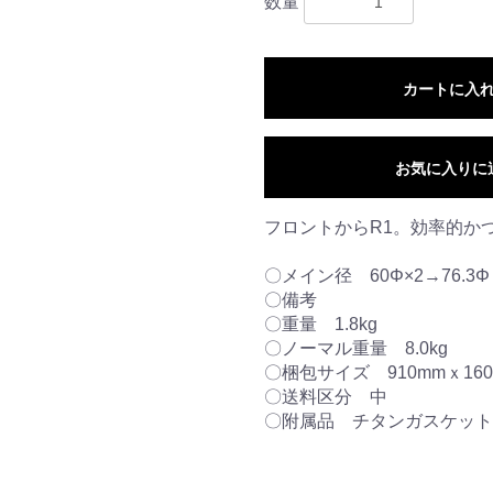
数量
カートに入
お気に入りに
フロントからR1。効率的か
〇メイン径 60Φ×2→76.3
〇備考
〇重量 1.8kg
〇ノーマル重量 8.0kg
〇梱包サイズ 910mmｘ160
〇送料区分 中
〇附属品 チタンガスケット8