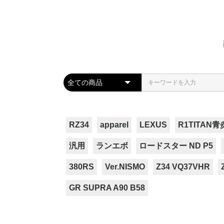
RZ34
apparel
LEXUS
R1TITAN青
汎用
ランエボ
ロードスター ND P5
380RS
Ver.NISMO
Z34 VQ37VHR
GR SUPRA A90 B58