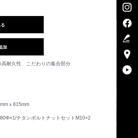
れる
追加
つ高耐久性 こだわりの集合部分
Φ
mmｘ815mm
0Φ×1/チタンボルトナットセットM10×2