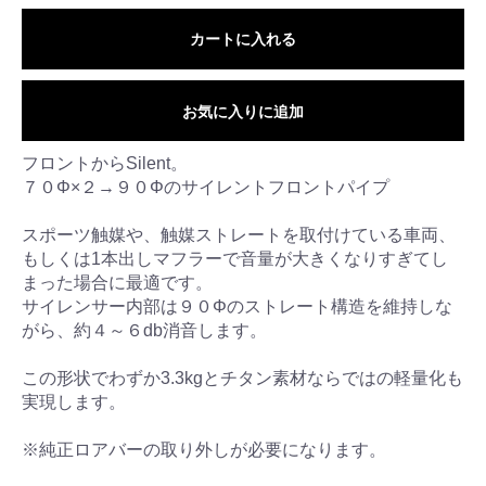
カートに入れる
お気に入りに追加
フロントからSilent。
７０Φ×２→９０Φのサイレントフロントパイプ
スポーツ触媒や、触媒ストレートを取付けている車両、
もしくは1本出しマフラーで音量が大きくなりすぎてし
まった場合に最適です。
サイレンサー内部は９０Φのストレート構造を維持しな
がら、約４～６db消音します。
この形状でわずか3.3kgとチタン素材ならではの軽量化も
実現します。
※純正ロアバーの取り外しが必要になります。