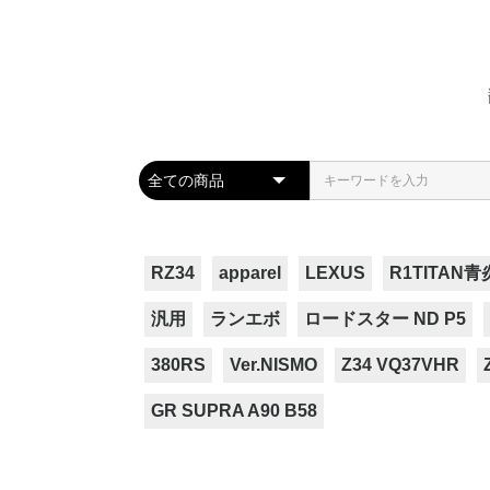
RZ34
apparel
LEXUS
R1TITAN青
汎用
ランエボ
ロードスター ND P5
380RS
Ver.NISMO
Z34 VQ37VHR
GR SUPRA A90 B58