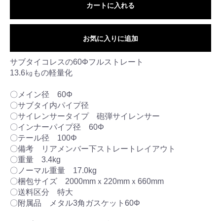
カートに入れる
お気に入りに追加
サブタイコレスの60Φフルストレート
13.6㎏もの軽量化
〇メイン径 60Φ
〇サブタイ内パイプ径
〇サイレンサータイプ 砲弾サイレンサー
〇インナーパイプ径 60Φ
〇テール径 100Φ
〇備考 リアメンバー下ストレートレイアウト
〇重量 3.4kg
〇ノーマル重量 17.0kg
〇梱包サイズ 2000mmｘ220mmｘ660mm
〇送料区分 特大
〇附属品 メタル3角ガスケット60Φ