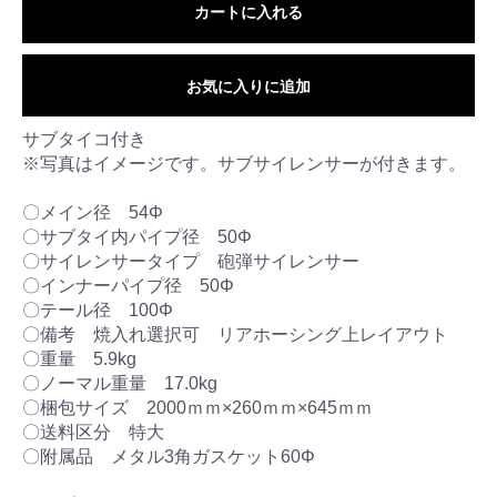
カートに入れる
お気に入りに追加
サブタイコ付き
※写真はイメージです。サブサイレンサーが付きます。
〇メイン径 54Φ
〇サブタイ内パイプ径 50Φ
〇サイレンサータイプ 砲弾サイレンサー
〇インナーパイプ径 50Φ
〇テール径 100Φ
〇備考 焼入れ選択可 リアホーシング上レイアウト
〇重量 5.9kg
〇ノーマル重量 17.0kg
〇梱包サイズ 2000ｍｍ×260ｍｍ×645ｍｍ
〇送料区分 特大
〇附属品 メタル3角ガスケット60Φ