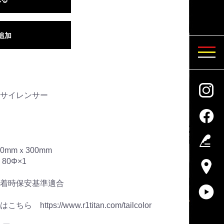
追加
サイレンサー
0mmｘ300mm
0Φ×1
着時保安基準適合
tps://www.r1titan.com/tailcolor