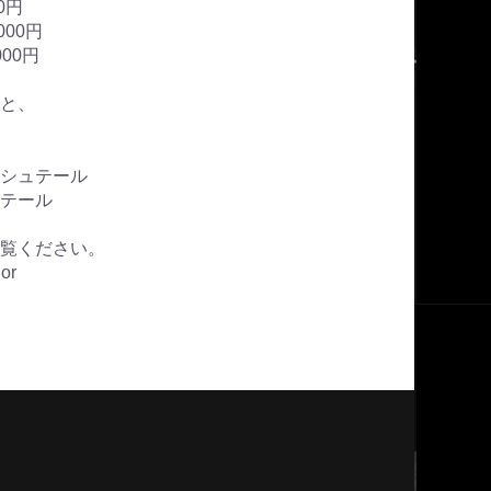
0円
000円
000円
と、
シュテール
テール
覧ください。
lor