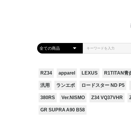
RZ34
apparel
LEXUS
R1TITAN青
汎用
ランエボ
ロードスター ND P5
380RS
Ver.NISMO
Z34 VQ37VHR
GR SUPRA A90 B58