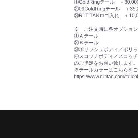
①GoldRingテール ＋30,00
②09GoldRingテール ＋35,
③R1TITANロゴ入れ ＋10,
※ ご注文時に各オプション
①Ａテール
②Ｂテール
③ポリッシュボディ／ポリッ
④スコッチボディ／スコッチ
のご指定をお願い致します。
※テールカラーはこちらをご
https://www.r1titan.com/tailco