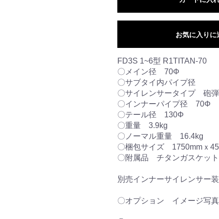
お気に入りに
FD3S 1~6型 R1TITAN-70
〇メイン径 70Φ
〇サブタイ内パイプ径
〇サイレンサータイプ 砲弾
〇インナーパイプ径 70Φ
〇テール径 130Φ
〇重量 3.9kg
〇ノーマル重量 16.4kg
〇梱包サイズ 1750mmｘ45
〇附属品 チタンガスケット 8
別売インナーサイレンサー装
〇オプション イメージ写真はこちら ht