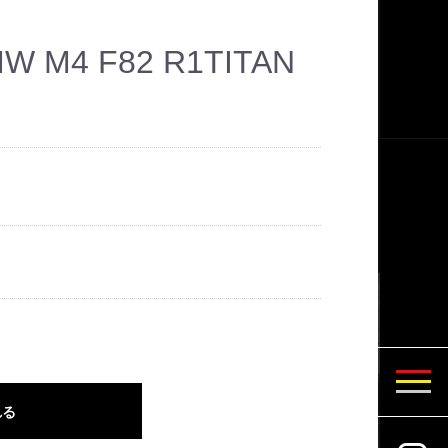
W M4 F82 R1TITAN
れる