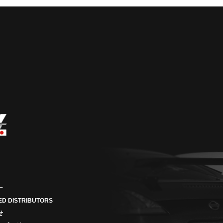
ー
ED DISTRIBUTORS
せ