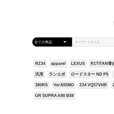
RZ34
apparel
LEXUS
R1TITAN青
汎用
ランエボ
ロードスター ND P5
380RS
Ver.NISMO
Z34 VQ37VHR
GR SUPRA A90 B58