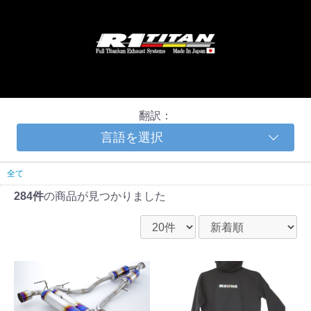
翻訳：
言語を選択
全て
284件
の商品が見つかりました